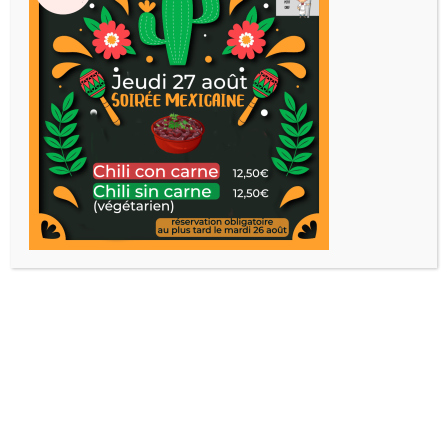
20 minutes
AUTEUR:
Scott Brady
ILLUSTRATEUR(S):
Curt Covert
EDITEUR:
Lucky Duck Games
DESCRIPTION: